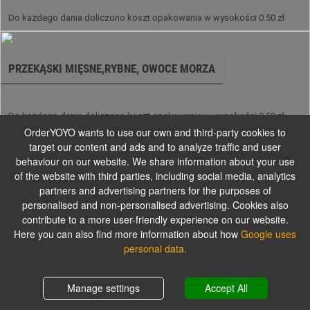
Do każdego dania doliczono koszt opakowania w wysokości 0.50 zł
PRZEKĄSKI MIĘSNE,RYBNE, OWOCE MORZA
Do każdego dania doliczono koszt opakowania w wysokości 0.50 zł
OrderYOYO wants to use our own and third-party cookies to
target our content and ads and to analyze traffic and user
behaviour on our website. We share information about your use
ZUPY / SOUPS
of the website with third parties, including social media, analytics
partners and advertising partners for the purposes of
personalised and non-personalised advertising. Cookies also
Do każdego dania doliczono koszt opakowania w wysokości 0.50 zł
contribute to a more user-friendly experience on our website.
Here you can also find more information about how
Google uses
personal data.
SAŁATKA / SALAD
Shopping cart
0,00 zł
Manage settings
Accept All